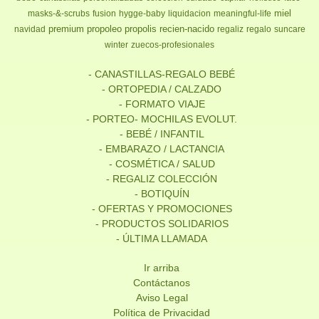
miel
masks-&-scrubs
fusion
hygge-baby
liquidacion
meaningful-life
premium
propoleo
propolis
recien-nacido
navidad
regaliz
regalo
suncare
winter
zuecos-profesionales
- CANASTILLAS-REGALO BEBÉ
- ORTOPEDIA / CALZADO
- FORMATO VIAJE
- PORTEO- MOCHILAS EVOLUT.
- BEBÉ / INFANTIL
- EMBARAZO / LACTANCIA
- COSMÉTICA / SALUD
- REGALIZ COLECCIÓN
- BOTIQUÍN
- OFERTAS Y PROMOCIONES
- PRODUCTOS SOLIDARIOS
- ÚLTIMA LLAMADA
Ir arriba
Contáctanos
Aviso Legal
Política de Privacidad