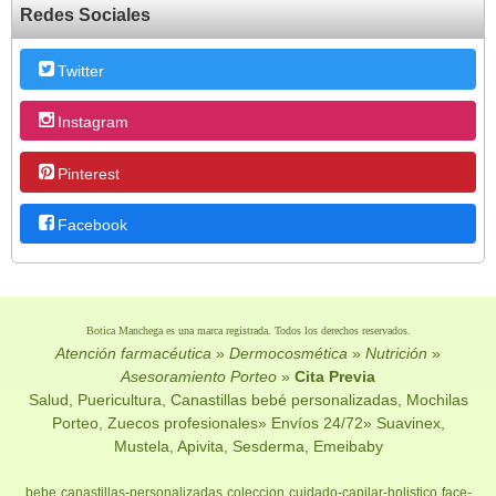
Redes Sociales
Twitter
Instagram
Pinterest
Facebook
Botica Manchega es una marca registrada. Todos los derechos reservados.
Atención farmacéutica
»
Dermocosmética
»
Nutrición
»
Asesoramiento Porteo
»
Cita Previa
Salud, Puericultura, Canastillas bebé personalizadas, Mochilas
Porteo, Zuecos profesionales» Envíos 24/72» Suavinex,
Mustela, Apivita, Sesderma, Emeibaby
bebe
canastillas-personalizadas
coleccion
cuidado-capilar-holistico
face-