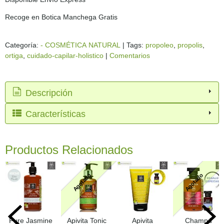
Recoge en Botica Manchega Gratis
Categoría:
- COSMÉTICA NATURAL
|
Tags:
propoleo
propolis
ortiga
cuidado-capilar-holistico
|
Comentarios
Descripción
Características
Productos Relacionados
Agotado
Agotado
Pure Jasmine
Apivita Tonic
Apivita
Champú