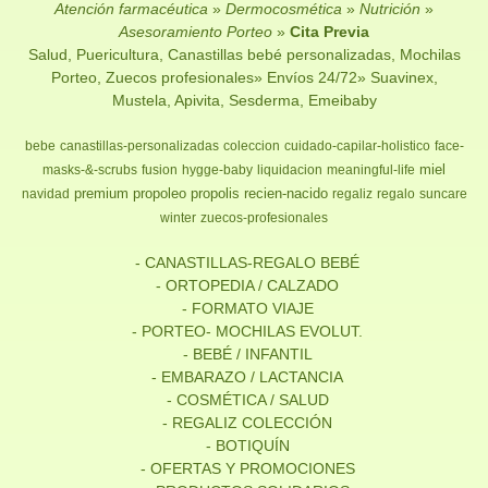
Atención farmacéutica
»
Dermocosmética
»
Nutrición
»
Asesoramiento Porteo
»
Cita Previa
Salud, Puericultura, Canastillas bebé personalizadas, Mochilas
Porteo, Zuecos profesionales» Envíos 24/72» Suavinex,
Mustela, Apivita, Sesderma, Emeibaby
bebe
canastillas-personalizadas
coleccion
cuidado-capilar-holistico
face-
miel
masks-&-scrubs
fusion
hygge-baby
liquidacion
meaningful-life
premium
propoleo
propolis
recien-nacido
navidad
regaliz
regalo
suncare
winter
zuecos-profesionales
- CANASTILLAS-REGALO BEBÉ
- ORTOPEDIA / CALZADO
- FORMATO VIAJE
- PORTEO- MOCHILAS EVOLUT.
- BEBÉ / INFANTIL
- EMBARAZO / LACTANCIA
- COSMÉTICA / SALUD
- REGALIZ COLECCIÓN
- BOTIQUÍN
- OFERTAS Y PROMOCIONES