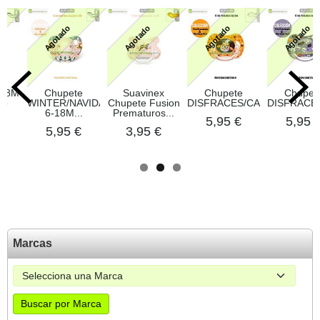
Agotado
Agotado
Agotado
Agotado
18M
Chupete
Suavinex
Chupete
Chupete
o
WINTER/NAVIDAD
Chupete Fusion
DISFRACES/CARNAVAL/HALL
DISFRACES
.
6-18M...
Prematuros...
5,95 €
5,95 €
5,95 €
3,95 €
Marcas