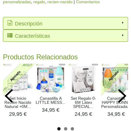
personalizadas
regalo
recien-nacido
|
Comentarios
Descripción
Características
Productos Relacionados
Agotado
Agotado
Set Inicio
Canastilla A
Set Regalo 0-
Canastilla
Recién Nacido
LITTLE MESS...
6M Látex
HAPPY BUNNY
Natural +0M...
SPECIAL...
Personalizada...
34,95 €
29,95 €
24,95 €
34,95 €