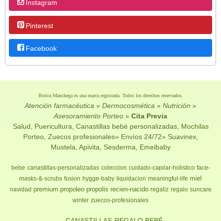
Instagram
Pinterest
Facebook
Botica Manchega es una marca registrada. Todos los derechos reservados.
Atención farmacéutica
»
Dermocosmética
»
Nutrición
»
Asesoramiento Porteo
»
Cita Previa
Salud, Puericultura, Canastillas bebé personalizadas, Mochilas
Porteo, Zuecos profesionales» Envíos 24/72» Suavinex,
Mustela, Apivita, Sesderma, Emeibaby
bebe
canastillas-personalizadas
coleccion
cuidado-capilar-holistico
face-
miel
masks-&-scrubs
fusion
hygge-baby
liquidacion
meaningful-life
premium
propoleo
propolis
recien-nacido
navidad
regaliz
regalo
suncare
winter
zuecos-profesionales
- CANASTILLAS-REGALO BEBÉ