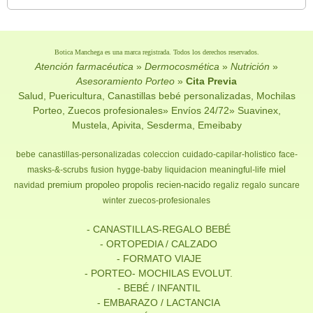
Botica Manchega es una marca registrada. Todos los derechos reservados.
Atención farmacéutica
»
Dermocosmética
»
Nutrición
»
Asesoramiento Porteo
»
Cita Previa
Salud, Puericultura, Canastillas bebé personalizadas, Mochilas
Porteo, Zuecos profesionales» Envíos 24/72» Suavinex,
Mustela, Apivita, Sesderma, Emeibaby
bebe
canastillas-personalizadas
coleccion
cuidado-capilar-holistico
face-
miel
masks-&-scrubs
fusion
hygge-baby
liquidacion
meaningful-life
premium
propoleo
propolis
recien-nacido
navidad
regaliz
regalo
suncare
winter
zuecos-profesionales
- CANASTILLAS-REGALO BEBÉ
- ORTOPEDIA / CALZADO
- FORMATO VIAJE
- PORTEO- MOCHILAS EVOLUT.
- BEBÉ / INFANTIL
- EMBARAZO / LACTANCIA