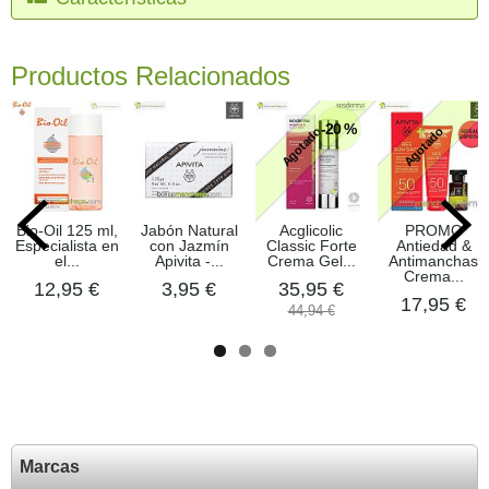
Productos Relacionados
-20 %
Agotado
Agotado
Bio-Oil 125 ml,
Jabón Natural
Acglicolic
PROMO
Especialista en
con Jazmín
Classic Forte
Antiedad &
el...
Apivita -...
Crema Gel...
Antimanchas
Crema...
12,95 €
3,95 €
35,95 €
17,95 €
44,94 €
Marcas