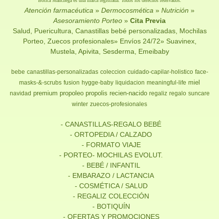
Botica Manchega es una marca registrada. Todos los derechos reservados.
Atención farmacéutica
»
Dermocosmética
»
Nutrición
»
Asesoramiento Porteo
»
Cita Previa
Salud, Puericultura, Canastillas bebé personalizadas, Mochilas
Porteo, Zuecos profesionales» Envíos 24/72» Suavinex,
Mustela, Apivita, Sesderma, Emeibaby
bebe
canastillas-personalizadas
coleccion
cuidado-capilar-holistico
face-
miel
masks-&-scrubs
fusion
hygge-baby
liquidacion
meaningful-life
premium
propoleo
propolis
recien-nacido
navidad
regaliz
regalo
suncare
winter
zuecos-profesionales
- CANASTILLAS-REGALO BEBÉ
- ORTOPEDIA / CALZADO
- FORMATO VIAJE
- PORTEO- MOCHILAS EVOLUT.
- BEBÉ / INFANTIL
- EMBARAZO / LACTANCIA
- COSMÉTICA / SALUD
- REGALIZ COLECCIÓN
- BOTIQUÍN
- OFERTAS Y PROMOCIONES