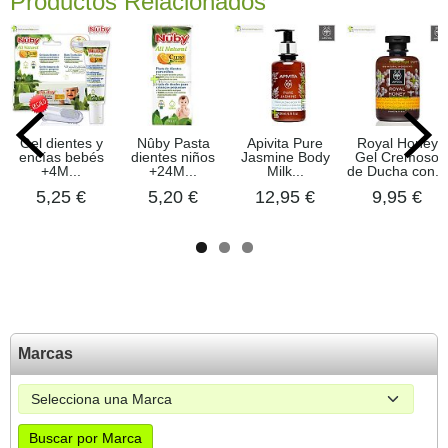
Productos Relacionados
Gel dientes y
Nûby Pasta
Apivita Pure
Royal Honey
encías bebés
dientes niños
Jasmine Body
Gel Cremoso
+4M...
+24M...
Milk...
de Ducha con...
5,25 €
5,20 €
12,95 €
9,95 €
Marcas