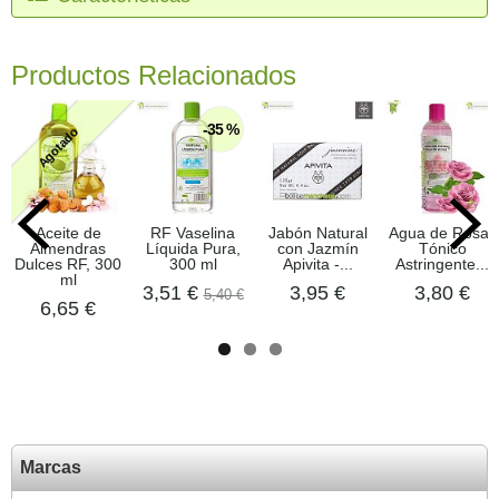
Productos Relacionados
-35 %
Agotado
Aceite de
RF Vaselina
Jabón Natural
Agua de Rosas
Almendras
Líquida Pura,
con Jazmín
Tónico
Dulces RF, 300
300 ml
Apivita -...
Astringente...
ml
3,51 €
3,95 €
3,80 €
5,40 €
6,65 €
Marcas