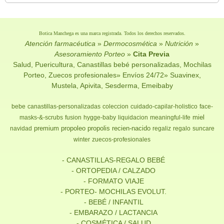
Botica Manchega es una marca registrada. Todos los derechos reservados.
Atención farmacéutica
»
Dermocosmética
»
Nutrición
»
Asesoramiento Porteo
»
Cita Previa
Salud, Puericultura, Canastillas bebé personalizadas, Mochilas
Porteo, Zuecos profesionales» Envíos 24/72» Suavinex,
Mustela, Apivita, Sesderma, Emeibaby
bebe
canastillas-personalizadas
coleccion
cuidado-capilar-holistico
face-
miel
masks-&-scrubs
fusion
hygge-baby
liquidacion
meaningful-life
premium
propoleo
propolis
recien-nacido
navidad
regaliz
regalo
suncare
winter
zuecos-profesionales
- CANASTILLAS-REGALO BEBÉ
- ORTOPEDIA / CALZADO
- FORMATO VIAJE
- PORTEO- MOCHILAS EVOLUT.
- BEBÉ / INFANTIL
- EMBARAZO / LACTANCIA
- COSMÉTICA / SALUD