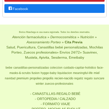
Facebook
Botica Manchega es una marca registrada. Todos los derechos reservados.
Atención farmacéutica
»
Dermocosmética
»
Nutrición
»
Asesoramiento Porteo
»
Cita Previa
Salud, Puericultura, Canastillas bebé personalizadas, Mochilas
Porteo, Zuecos profesionales» Envíos 24/72» Suavinex,
Mustela, Apivita, Sesderma, Emeibaby
bebe
canastillas-personalizadas
coleccion
cuidado-capilar-holistico
face-
miel
masks-&-scrubs
fusion
hygge-baby
liquidacion
meaningful-life
premium
propoleo
propolis
recien-nacido
navidad
regaliz
regalo
suncare
winter
zuecos-profesionales
- CANASTILLAS-REGALO BEBÉ
- ORTOPEDIA / CALZADO
- FORMATO VIAJE