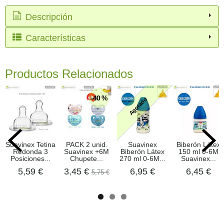
Descripción
Características
Productos Relacionados
-40 %
Agotado
Suavinex Tetina
PACK 2 unid.
Suavinex
Biberón Látex
Redonda 3
Suavinex +6M
Biberón Látex
150 ml 0-6M
Posiciones...
Chupete...
270 ml 0-6M...
Suavinex...
5,59 €
3,45 €
6,95 €
6,45 €
5,75 €