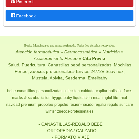
Pinterest
Facebook
Botica Manchega es una marca registrada. Todos los derechos reservados.
Atención farmacéutica
»
Dermocosmética
»
Nutrición
»
Asesoramiento Porteo
»
Cita Previa
Salud, Puericultura, Canastillas bebé personalizadas, Mochilas
Porteo, Zuecos profesionales» Envíos 24/72» Suavinex,
Mustela, Apivita, Sesderma, Emeibaby
bebe
canastillas-personalizadas
coleccion
cuidado-capilar-holistico
face-
miel
masks-&-scrubs
fusion
hygge-baby
liquidacion
meaningful-life
premium
propoleo
propolis
recien-nacido
navidad
regaliz
regalo
suncare
winter
zuecos-profesionales
- CANASTILLAS-REGALO BEBÉ
- ORTOPEDIA / CALZADO
- FORMATO VIAJE