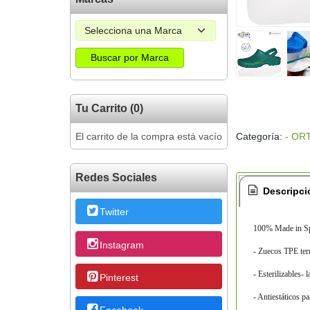
Tu Carrito (0)
El carrito de la compra está vacío
Categoría:
- OR
Redes Sociales
Descripci
Twitter
100% Made in S
Instagram
- Zuecos TPE term
- Esterilizables-
Pinterest
- Antiestáticos pa
Facebook