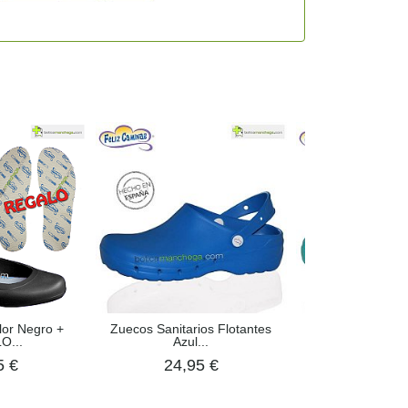
lor Negro +
Zuecos Sanitarios Flotantes
Zuecos Sanitario
O...
Azul...
Verde.
5 €
24,95 €
24,95