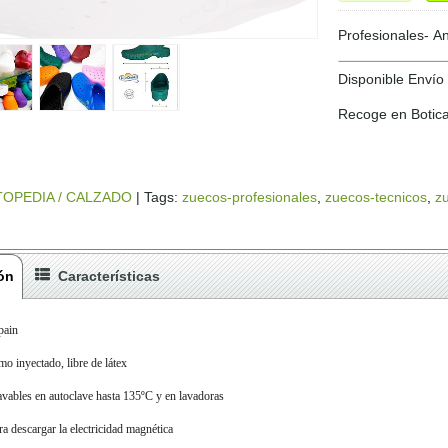
Profesionales- An
Disponible Envío
Recoge en Botic
TOPEDIA / CALZADO
|
Tags:
zuecos-profesionales
zuecos-tecnicos
z
ón
Características
pain
o inyectado, libre de látex
 lavables en autoclave hasta 135ºC y en lavadoras
ra descargar la electricidad magnética