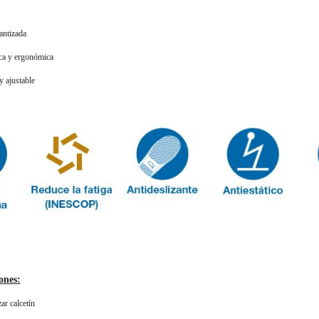
antizada
ca y ergonómica
y ajustable
ones:
ar calcetín