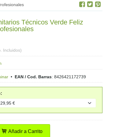
rofesionales
itarios Técnicos Verde Feliz
ofesionales
. Incluidos)
n
inar
•
EAN / Cod. Barras
:
8426421172739
:
Añadir a Carrito