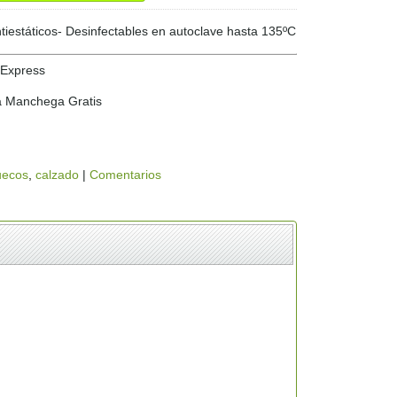
tiestáticos- Desinfectables en autoclave hasta 135ºC
 Express
a Manchega Gratis
uecos
calzado
|
Comentarios