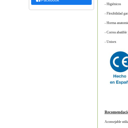
- Higiénicos
- Flexibilidad gar
- Horma anatomi
- Correa abatible 
- Unisex
Recomendaci
Aconsejable utiliz