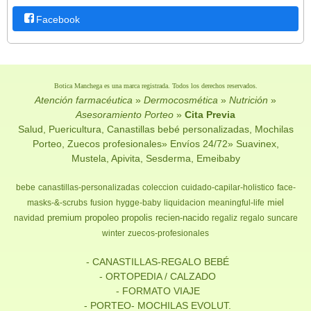
Facebook
Botica Manchega es una marca registrada. Todos los derechos reservados.
Atención farmacéutica
»
Dermocosmética
»
Nutrición
»
Asesoramiento Porteo
»
Cita Previa
Salud, Puericultura, Canastillas bebé personalizadas, Mochilas
Porteo, Zuecos profesionales» Envíos 24/72» Suavinex,
Mustela, Apivita, Sesderma, Emeibaby
bebe
canastillas-personalizadas
coleccion
cuidado-capilar-holistico
face-
miel
masks-&-scrubs
fusion
hygge-baby
liquidacion
meaningful-life
premium
propoleo
propolis
recien-nacido
navidad
regaliz
regalo
suncare
winter
zuecos-profesionales
- CANASTILLAS-REGALO BEBÉ
- ORTOPEDIA / CALZADO
- FORMATO VIAJE
- PORTEO- MOCHILAS EVOLUT.