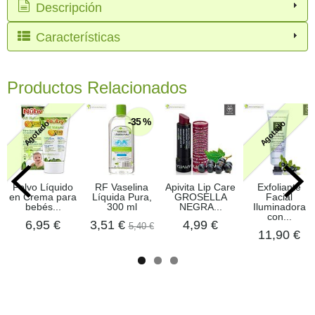
Descripción
Características
Productos Relacionados
-35 %
Agotado
Agotado
Polvo Líquido
RF Vaselina
Apivita Lip Care
Exfoliante
en Crema para
Líquida Pura,
GROSELLA
Facial
bebés...
300 ml
NEGRA...
Iluminadora
con...
6,95 €
3,51 €
4,99 €
5,40 €
11,90 €