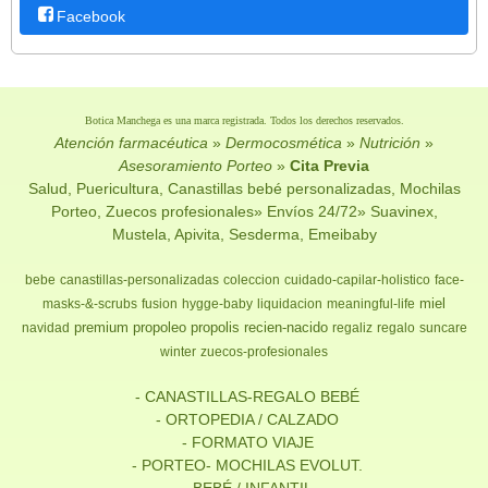
Facebook
Botica Manchega es una marca registrada. Todos los derechos reservados.
Atención farmacéutica
»
Dermocosmética
»
Nutrición
»
Asesoramiento Porteo
»
Cita Previa
Salud, Puericultura, Canastillas bebé personalizadas, Mochilas
Porteo, Zuecos profesionales» Envíos 24/72» Suavinex,
Mustela, Apivita, Sesderma, Emeibaby
bebe
canastillas-personalizadas
coleccion
cuidado-capilar-holistico
face-
miel
masks-&-scrubs
fusion
hygge-baby
liquidacion
meaningful-life
premium
propoleo
propolis
recien-nacido
navidad
regaliz
regalo
suncare
winter
zuecos-profesionales
- CANASTILLAS-REGALO BEBÉ
- ORTOPEDIA / CALZADO
- FORMATO VIAJE
- PORTEO- MOCHILAS EVOLUT.