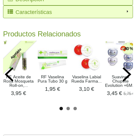
Características
Productos Relacionados
-40 %
Agotado
RF Aceite de
RF Vaselina
Vaselina Labial
Suavinex
Rosa Mosqueta
Pura Tubo 30 g
Rueda Farma...
Chupete
Roll-on,...
Evolution +6M...
1,95 €
3,10 €
3,95 €
3,45 €
5,75 €