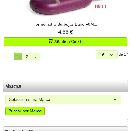
Termómetro Burbujas Baño +0M...
4,55 €
Añadir a Carrito
de 17
<
1
2
>
Marcas