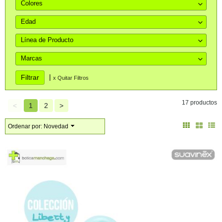
Colores
Edad
Línea de Producto
Marcas
|
x Quitar Filtros
17 productos
<
1
2
>
Ordenar por:
Novedad