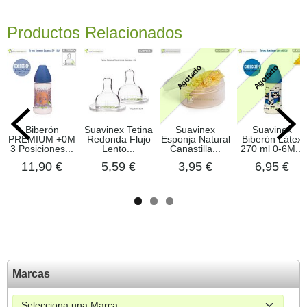
Productos Relacionados
Agotado
Agotado
Biberón
Suavinex Tetina
Suavinex
Suavinex
PREMIUM +0M
Redonda Flujo
Esponja Natural
Biberón Látex
3 Posiciones...
Lento...
Canastilla...
270 ml 0-6M...
11,90 €
5,59 €
3,95 €
6,95 €
Marcas