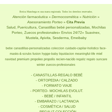
Botica Manchega es una marca registrada. Todos los derechos reservados.
Atención farmacéutica
»
Dermocosmética
»
Nutrición
»
Asesoramiento Porteo
»
Cita Previa
Salud, Puericultura, Canastillas bebé personalizadas, Mochilas
Porteo, Zuecos profesionales» Envíos 24/72» Suavinex,
Mustela, Apivita, Sesderma, Emeibaby
bebe
canastillas-personalizadas
coleccion
cuidado-capilar-holistico
face-
miel
masks-&-scrubs
fusion
hygge-baby
liquidacion
meaningful-life
premium
propoleo
propolis
recien-nacido
navidad
regaliz
regalo
suncare
winter
zuecos-profesionales
- CANASTILLAS-REGALO BEBÉ
- ORTOPEDIA / CALZADO
- FORMATO VIAJE
- PORTEO- MOCHILAS EVOLUT.
- BEBÉ / INFANTIL
- EMBARAZO / LACTANCIA
- COSMÉTICA / SALUD
- REGALIZ COLECCIÓN