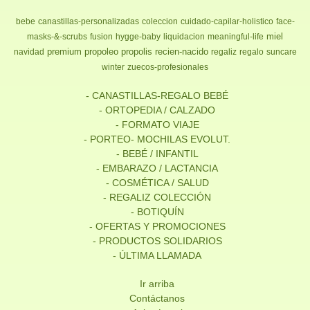
bebe
canastillas-personalizadas
coleccion
cuidado-capilar-holistico
face-
miel
masks-&-scrubs
fusion
hygge-baby
liquidacion
meaningful-life
premium
propoleo
propolis
recien-nacido
navidad
regaliz
regalo
suncare
winter
zuecos-profesionales
- CANASTILLAS-REGALO BEBÉ
- ORTOPEDIA / CALZADO
- FORMATO VIAJE
- PORTEO- MOCHILAS EVOLUT.
- BEBÉ / INFANTIL
- EMBARAZO / LACTANCIA
- COSMÉTICA / SALUD
- REGALIZ COLECCIÓN
- BOTIQUÍN
- OFERTAS Y PROMOCIONES
- PRODUCTOS SOLIDARIOS
- ÚLTIMA LLAMADA
Ir arriba
Contáctanos