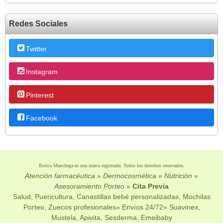
Redes Sociales
Twitter
Instagram
Pinterest
Facebook
Botica Manchega es una marca registrada. Todos los derechos reservados.
Atención farmacéutica
»
Dermocosmética
»
Nutrición
»
Asesoramiento Porteo
»
Cita Previa
Salud, Puericultura, Canastillas bebé personalizadas, Mochilas
Porteo, Zuecos profesionales» Envíos 24/72» Suavinex,
Mustela, Apivita, Sesderma, Emeibaby