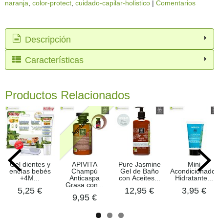
naranja
color-protect
cuidado-capilar-holistico
|
Comentarios
Descripción
Características
Productos Relacionados
Agotado
Gel dientes y
APIVITA
Pure Jasmine
Mini
encías bebés
Champú
Gel de Baño
Acondicionador
+4M...
Anticaspa
con Aceites...
Hidratante...
Grasa con...
5,25 €
12,95 €
3,95 €
9,95 €