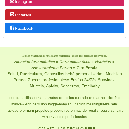
Instagram
Pinterest
Facebook
Botica Manchega es una marca registrada. Todos los derechos reservados.
Atención farmacéutica
»
Dermocosmética
»
Nutrición
»
Asesoramiento Porteo
»
Cita Previa
Salud, Puericultura, Canastillas bebé personalizadas, Mochilas
Porteo, Zuecos profesionales» Envíos 24/72» Suavinex,
Mustela, Apivita, Sesderma, Emeibaby
bebe
canastillas-personalizadas
coleccion
cuidado-capilar-holistico
face-
miel
masks-&-scrubs
fusion
hygge-baby
liquidacion
meaningful-life
premium
propoleo
propolis
recien-nacido
navidad
regaliz
regalo
suncare
winter
zuecos-profesionales
- CANASTILLAS-REGALO BEBÉ