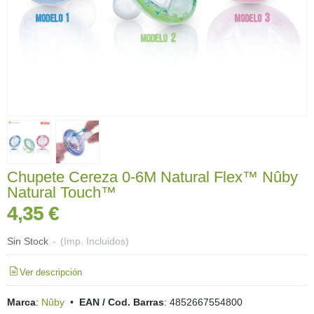
Chupete Cereza 0-6M Natural Flex™ Nûby
Natural Touch™
4,35 €
Sin Stock
-
(Imp. Incluidos)
Ver descripción
Marca
:
Nûby
•
EAN / Cod. Barras
:
4852667554800