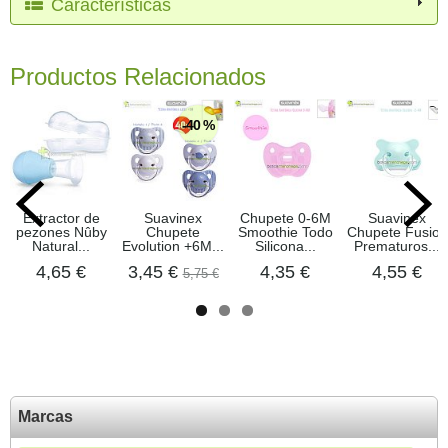
Características
Productos Relacionados
-40 %
Extractor de
Suavinex
Chupete 0-6M
Suavinex
pezones Nûby
Chupete
Smoothie Todo
Chupete Fusion
Natural...
Evolution +6M...
Silicona...
Prematuros...
4,65 €
3,45 €
4,35 €
4,55 €
5,75 €
Marcas