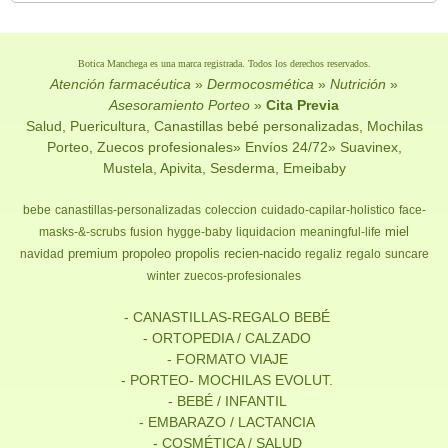
Botica Manchega es una marca registrada. Todos los derechos reservados.
Atención farmacéutica
»
Dermocosmética
»
Nutrición
»
Asesoramiento Porteo
»
Cita Previa
Salud, Puericultura, Canastillas bebé personalizadas, Mochilas
Porteo, Zuecos profesionales» Envíos 24/72» Suavinex,
Mustela, Apivita, Sesderma, Emeibaby
bebe
canastillas-personalizadas
coleccion
cuidado-capilar-holistico
face-
miel
masks-&-scrubs
fusion
hygge-baby
liquidacion
meaningful-life
premium
propoleo
propolis
recien-nacido
navidad
regaliz
regalo
suncare
winter
zuecos-profesionales
- CANASTILLAS-REGALO BEBÉ
- ORTOPEDIA / CALZADO
- FORMATO VIAJE
- PORTEO- MOCHILAS EVOLUT.
- BEBÉ / INFANTIL
- EMBARAZO / LACTANCIA
- COSMÉTICA / SALUD