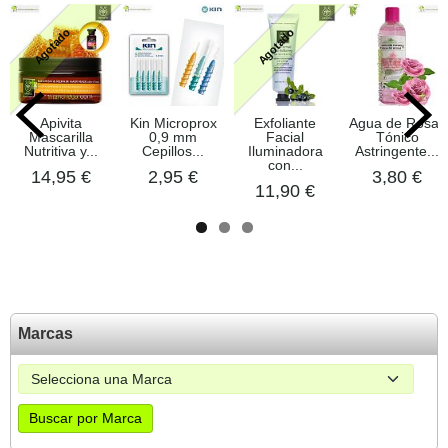
Agotado
Agotado
Apivita
Kin Microprox
Exfoliante
Agua de Rosas
Mascarilla
0,9 mm
Facial
Tónico
Nutritiva y...
Cepillos...
Iluminadora
Astringente...
con...
14,95 €
2,95 €
3,80 €
11,90 €
Marcas