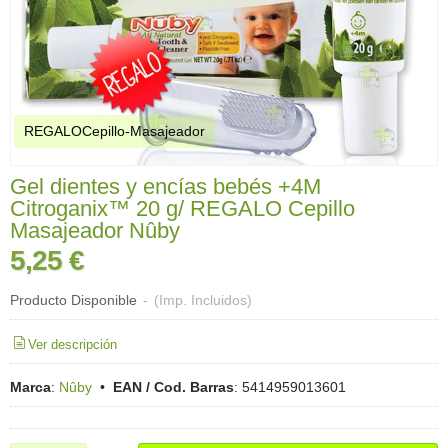
REGALOCepillo-Masajeador
Gel dientes y encías bebés +4M
Citroganix™ 20 g/ REGALO Cepillo
Masajeador Nûby
5,25 €
Producto Disponible
-
(Imp. Incluidos)
Ver descripción
Marca
:
Nûby
•
EAN / Cod. Barras
:
5414959013601