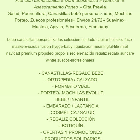
Atención farmacéutica
»
Dermocosmética
»
Nutrición
»
Asesoramiento Porteo
»
Cita Previa
Salud, Puericultura, Canastillas bebé personalizadas, Mochilas
Porteo, Zuecos profesionales» Envíos 24/72» Suavinex,
Mustela, Apivita, Sesderma, Emeibaby
bebe
canastillas-personalizadas
coleccion
cuidado-capilar-holistico
face-
miel
masks-&-scrubs
fusion
hygge-baby
liquidacion
meaningful-life
premium
propoleo
propolis
recien-nacido
navidad
regaliz
regalo
suncare
winter
zuecos-profesionales
- CANASTILLAS-REGALO BEBÉ
- ORTOPEDIA / CALZADO
- FORMATO VIAJE
- PORTEO- MOCHILAS EVOLUT.
- BEBÉ / INFANTIL
- EMBARAZO / LACTANCIA
- COSMÉTICA / SALUD
- REGALIZ COLECCIÓN
- BOTIQUÍN
- OFERTAS Y PROMOCIONES
- PRODUCTOS SOLIDARIOS