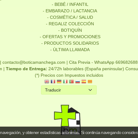
- BEBÉ / INFANTIL
- EMBARAZO / LACTANCIA
- COSMÉTICA / SALUD
- REGALIZ COLECCIÓN
- BOTIQUÍN
- OFERTAS Y PROMOCIONES
- PRODUCTOS SOLIDARIOS
- ÚLTIMA LLAMADA
| contacto@boticamanchega.com |
Cita Previa - WhatsApp 669682688
m |
Tiempo de Entrega:
24/72h laborables (España peninsular) Consul
(*) Precios con Impuestos incluidos
 navegación, y obtener estadísticas anónimas. Si continúa navegando consider