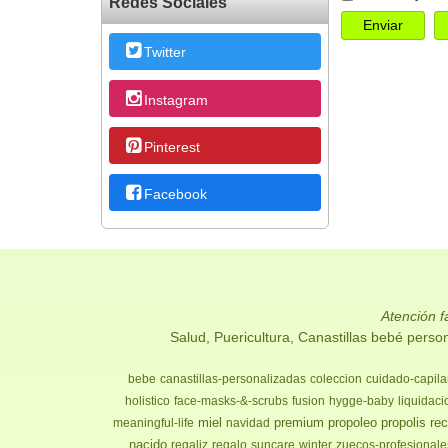
Redes Sociales
Twitter
Instagram
Pinterest
Facebook
Atención 
Salud, Puericultura, Canastillas bebé pers
bebe
canastillas-personalizadas
coleccion
cuidado-capila
holistico
face-masks-&-scrubs
fusion
hygge-baby
liquidaci
miel
premium
propoleo
propolis
rec
meaningful-life
navidad
nacido
regaliz
regalo
suncare
winter
zuecos-profesionale