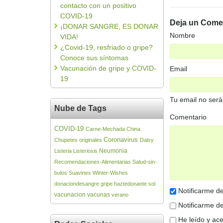
contacto con un positivo
COVID-19
Deja un Come
¡DONAR SANGRE, ES DONAR
Nombre
VIDA!
¿Covid-19, resfriado o gripe?
Conoce sus síntomas
Vacunación de gripe y COVID-
Email
19
Tu email no será
Nube de Tags
Comentario
COVID-19
Carne-Mechada
China
Coronavirus
Chupetes originales
Dalsy
Neumonia
Listeria
Listeriosis
Recomendaciones-Alimentarias
Salud-sin-
bulos
Suavinex
Winter-Wishes
donaciondesangre
gripe
haztedonante
sol
Notificarme de
vacunacion
vacunas
verano
Notificarme de
He leído y ac