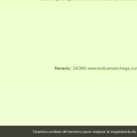
Horario:
24/365 www.boticamanchega.co
Usamos cookies de terceros para mejorar la experiencia de