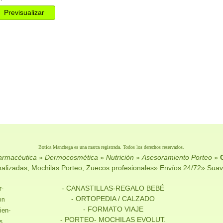
Botica Manchega es una marca registrada. Todos los derechos reservados.
farmacéutica
»
Dermocosmética
»
Nutrición
»
Asesoramiento Porteo
»
onalizadas, Mochilas Porteo, Zuecos profesionales» Envíos 24/72» Sua
- CANASTILLAS-REGALO BEBÉ
r-
- ORTOPEDIA / CALZADO
on
- FORMATO VIAJE
ien-
- PORTEO- MOCHILAS EVOLUT.
s