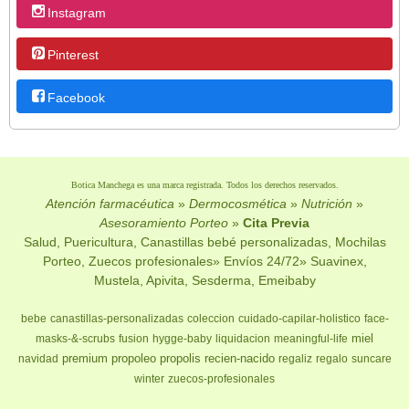
Instagram
Pinterest
Facebook
Botica Manchega es una marca registrada. Todos los derechos reservados.
Atención farmacéutica
»
Dermocosmética
»
Nutrición
»
Asesoramiento Porteo
»
Cita Previa
Salud, Puericultura, Canastillas bebé personalizadas, Mochilas
Porteo, Zuecos profesionales» Envíos 24/72» Suavinex,
Mustela, Apivita, Sesderma, Emeibaby
bebe
canastillas-personalizadas
coleccion
cuidado-capilar-holistico
face-
miel
masks-&-scrubs
fusion
hygge-baby
liquidacion
meaningful-life
premium
propoleo
propolis
recien-nacido
navidad
regaliz
regalo
suncare
winter
zuecos-profesionales