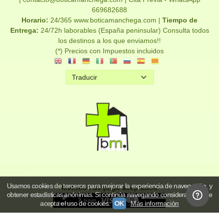
669682688
Horario:
24/365 www.boticamanchega.com |
Tiempo de
Entrega:
24/72h laborables (España peninsular) Consulta todos
los destinos a los que enviamos!!
(*) Precios con Impuestos incluidos
Usamos cookies de terceros para mejorar la experiencia de navegación, y
Métodos de pago aceptados
obtener estadísticas anónimas. Si continúa navegando consideramos que
acepta el uso de cookies.
OK
Más información