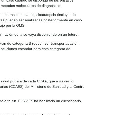
de un caso cuando se disponga de los ensayos
ar métodos moleculares de diagnóstico.
muestras como la biopsia/autopsia (incluyendo
ras pueden ser analizadas posteriormente en caso
bajo por la OMS.
rmación de la se vaya disponiendo en un futuro.
eran de categoría B (deben ser transportadas en
precauciones estándar para esta categoría de
 salud pública de cada CCAA, que a su vez lo
arias (CCAES) del Ministerio de Sanidad y al Centro
a tal fin. El SiViES ha habilitado un cuestionario