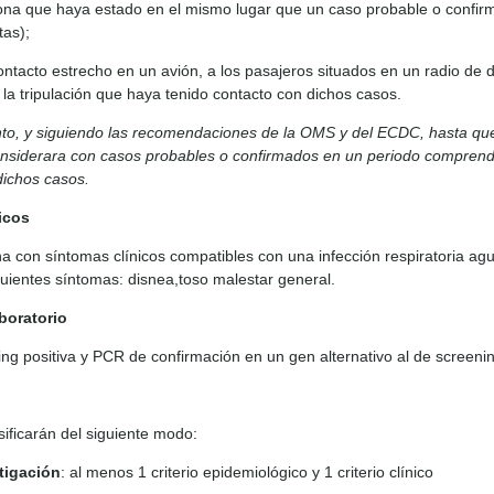
ona que haya estado en el mismo lugar que un caso probable o confirm
tas);
ontacto estrecho en un avión, a los pasajeros situados en un radio de 
 la tripulación que haya tenido contacto con dichos casos.
to, y siguiendo las recomendaciones de la OMS y del ECDC, hasta que
onsiderara con casos probables o confirmados en un periodo comprendid
dichos casos.
nicos
a con síntomas clínicos compatibles con una infección respiratoria agu
guientes síntomas: disnea,toso malestar general.
aboratorio
ng positiva y PCR de confirmación en un gen alternativo al de screenin
sificarán del siguiente modo:
tigación
: al menos 1 criterio epidemiológico y 1 criterio clínico