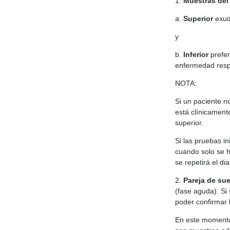
1.
Muestras del 
a.
Superior
exud
y
b.
Inferior
prefer
enfermedad respi
NOTA:
Si un paciente no
está clínicament
superior.
Si las pruebas i
cuando solo se h
se repetirá el d
2.
Pareja de su
(fase aguda). Si
poder confirmar 
En este momento 