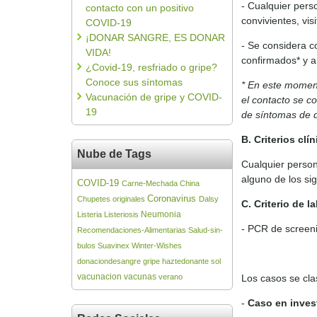
- Cualquier pers
contacto con un positivo
convivientes, visi
COVID-19
¡DONAR SANGRE, ES DONAR
- Se considera c
VIDA!
confirmados* y a
¿Covid-19, resfriado o gripe?
Conoce sus síntomas
* En este momen
Vacunación de gripe y COVID-
el contacto se c
19
de síntomas de 
B. Criterios clí
Nube de Tags
Cualquier person
alguno de los si
COVID-19
Carne-Mechada
China
Coronavirus
Chupetes originales
Dalsy
C. Criterio de l
Neumonia
Listeria
Listeriosis
- PCR de screeni
Recomendaciones-Alimentarias
Salud-sin-
bulos
Suavinex
Winter-Wishes
donaciondesangre
gripe
haztedonante
sol
vacunacion
vacunas
verano
Los casos se cla
-
Caso en inves