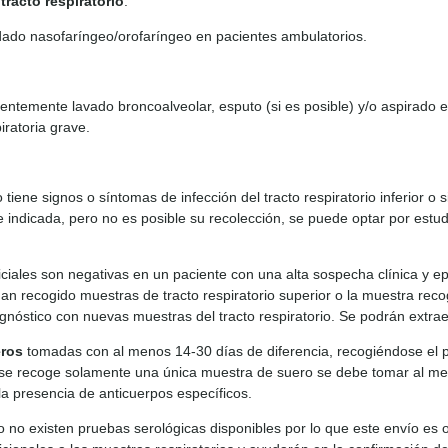
tracto respiratorio
:
ado nasofaríngeo/orofaríngeo en pacientes ambulatorios.
entemente lavado broncoalveolar, esputo (si es posible) y/o aspirado
ratoria grave.
 tiene signos o síntomas de infección del tracto respiratorio inferior o s
e indicada, pero no es posible su recolección, se puede optar por estu
niciales son negativas en un paciente con una alta sospecha clínica y
an recogido muestras de tracto respiratorio superior o la muestra re
iagnóstico con nuevas muestras del tracto respiratorio. Se podrán extr
eros
tomadas con al menos 14-30 días de diferencia, recogiéndose el
 se recoge solamente una única muestra de suero se debe tomar al men
la presencia de anticuerpos específicos.
no existen pruebas serológicas disponibles por lo que este envío es o