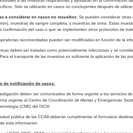
cionales a las muestras respiratorias y ayudarán en la confirmación 
cíficos. Sólo se utilizarán en casos no concluyentes después de utiliz
as a considerar en casos no resueltos
: Se pueden considerar otras 
món), muestras de sangre completa, y muestras de orina. Estas muest
a confirmación del caso o que se implementen otros protocolos de tra
piratorias recomendadas pueden ser modificadas en función de la info
nicas deben ser tratadas como potencialmente infecciosas y se consid
 Para el transporte de las muestras es suficiente la aplicación de las 
o de notificación de casos:
estigación deben ser comunicados de forma urgente a los servicios de
forma urgente al Centro de Coordinación de Alertas y Emergencias Sanit
emiología (CNE) del ISCIII.
salud pública de las CCAA deberán cumplimentar el formulario destinado 
 de esta información.