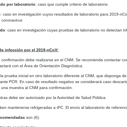
do por laboratorio
: caso que cumple criterio de laboratorio
e
: caso en investigación cuyos resultados de laboratorio para 2019-nC
 coronavirus
ado
: caso en investigación cuyas pruebas de laboratorio no detectan i
de infección por el 2019-nCoV:
e confirmación debe realizarse en el CNM. Se recomienda contactar co
tactará con el Área de Orientación Diagnóstica.
la prueba inicial en otro laboratorio diferente al CNM, que disponga de 
ante PCR. En caso de resultado negativo se considerará caso descartad
r una muestra al CNM para confirmación.
tras debe ser autorizado por la Autoridad de Salud Pública.
en mantenerse refrigeradas a 4ºC. El envío al laboratorio de referen
ecomendadas
son (6):