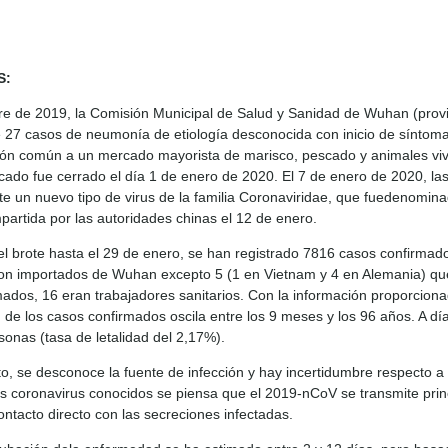
S:
re de 2019, la Comisión Municipal de Salud y Sanidad de Wuhan (provi
27 casos de neumonía de etiología desconocida con inicio de síntomas
ón común a un mercado mayorista de marisco, pescado y animales vivos
rcado fue cerrado el día 1 de enero de 2020. El 7 de enero de 2020, la
te un nuevo tipo de virus de la familia Coronaviridae, que fuedenomi
partida por las autoridades chinas el 12 de enero.
del brote hasta el 29 de enero, se han registrado 7816 casos confirma
on importados de Wuhan excepto 5 (1 en Vietnam y 4 en Alemania) qu
mados, 16 eran trabajadores sanitarios. Con la información proporcion
 de los casos confirmados oscila entre los 9 meses y los 96 años. A d
sonas (tasa de letalidad del 2,17%).
, se desconoce la fuente de infección y hay incertidumbre respecto a 
ros coronavirus conocidos se piensa que el 2019-nCoV se transmite prin
ontacto directo con las secreciones infectadas.