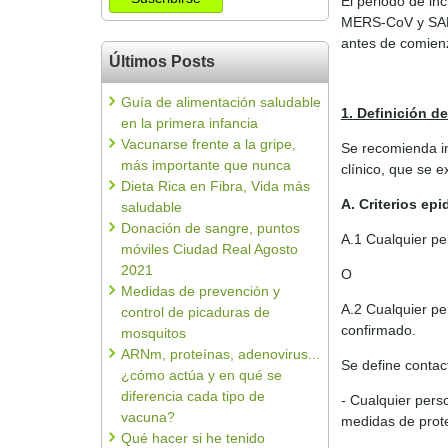
El periodo de in
MERS-CoV y SARS-
antes de comien
Últimos Posts
Guía de alimentación saludable
1. Definición d
en la primera infancia
Vacunarse frente a la gripe,
Se recomienda in
más importante que nunca
clínico, que se 
Dieta Rica en Fibra, Vida más
A. Criterios ep
saludable
Donación de sangre, puntos
A.1 Cualquier per
móviles Ciudad Real Agosto
2021
O
Medidas de prevención y
A.2 Cualquier pe
control de picaduras de
confirmado.
mosquitos
ARNm, proteínas, adenovirus...
Se define contac
¿cómo actúa y en qué se
diferencia cada tipo de
- Cualquier pers
vacuna?
medidas de prote
Qué hacer si he tenido