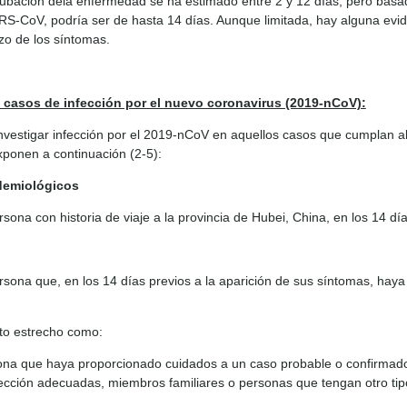
cubación dela enfermedad se ha estimado entre 2 y 12 días, pero basa
CoV, podría ser de hasta 14 días. Aunque limitada, hay alguna evide
zo de los síntomas.
e casos de infección por el nuevo coronavirus (2019-nCoV):
vestigar infección por el 2019-nCoV en aquellos casos que cumplan al 
exponen a continuación (2-5):
idemiológicos
sona con historia de viaje a la provincia de Hubei, China, en los 14 día
rsona que, en los 14 días previos a la aparición de sus síntomas, hay
to estrecho como:
ona que haya proporcionado cuidados a un caso probable o confirmado*:
cción adecuadas, miembros familiares o personas que tengan otro tipo 