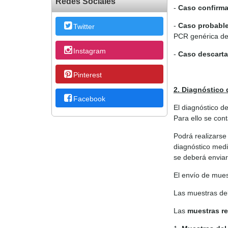
Redes Sociales
-
Caso confirma
-
Caso probabl
Twitter
PCR genérica de
Instagram
-
Caso descart
Pinterest
2. Diagnóstico 
Facebook
El diagnóstico d
Para ello se con
Podrá realizarse 
diagnóstico medi
se deberá envia
El envío de mues
Las muestras deb
Las
muestras r