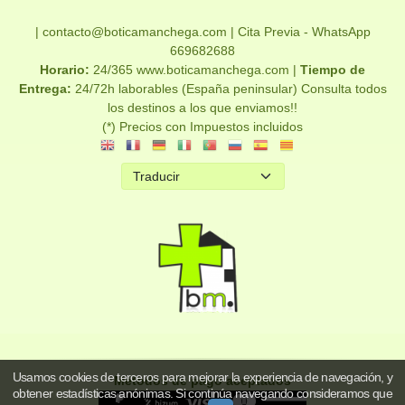
| contacto@boticamanchega.com |
Cita Previa - WhatsApp
669682688
Horario:
24/365 www.boticamanchega.com |
Tiempo de
Entrega:
24/72h laborables (España peninsular) Consulta todos
los destinos a los que enviamos!!
(*) Precios con Impuestos incluidos
Usamos cookies de terceros para mejorar la experiencia de navegación, y
Métodos de pago aceptados
obtener estadísticas anónimas. Si continúa navegando consideramos que