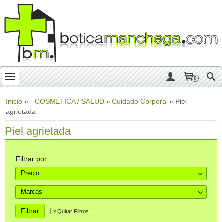
0
Inicio
»
- COSMÉTICA / SALUD
»
Cuidado Corporal
»
Piel
agrietada
Piel agrietada
Filtrar por
Precio
Marcas
|
x Quitar Filtros