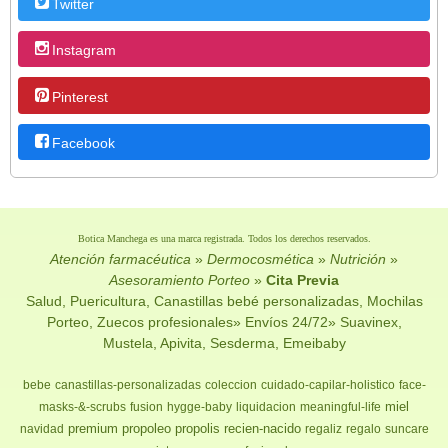
Twitter
Instagram
Pinterest
Facebook
Botica Manchega es una marca registrada. Todos los derechos reservados.
Atención farmacéutica
»
Dermocosmética
»
Nutrición
»
Asesoramiento Porteo
»
Cita Previa
Salud, Puericultura, Canastillas bebé personalizadas, Mochilas
Porteo, Zuecos profesionales» Envíos 24/72» Suavinex,
Mustela, Apivita, Sesderma, Emeibaby
bebe
canastillas-personalizadas
coleccion
cuidado-capilar-holistico
face-
miel
masks-&-scrubs
fusion
hygge-baby
liquidacion
meaningful-life
premium
propoleo
propolis
recien-nacido
navidad
regaliz
regalo
suncare