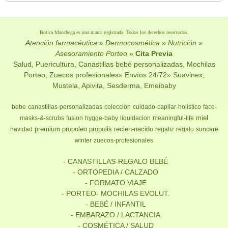
Botica Manchega es una marca registrada. Todos los derechos reservados.
Atención farmacéutica
»
Dermocosmética
»
Nutrición
»
Asesoramiento Porteo
»
Cita Previa
Salud, Puericultura, Canastillas bebé personalizadas, Mochilas
Porteo, Zuecos profesionales» Envíos 24/72» Suavinex,
Mustela, Apivita, Sesderma, Emeibaby
bebe
canastillas-personalizadas
coleccion
cuidado-capilar-holistico
face-
miel
masks-&-scrubs
fusion
hygge-baby
liquidacion
meaningful-life
premium
propoleo
propolis
recien-nacido
navidad
regaliz
regalo
suncare
winter
zuecos-profesionales
- CANASTILLAS-REGALO BEBÉ
- ORTOPEDIA / CALZADO
- FORMATO VIAJE
- PORTEO- MOCHILAS EVOLUT.
- BEBÉ / INFANTIL
- EMBARAZO / LACTANCIA
- COSMÉTICA / SALUD