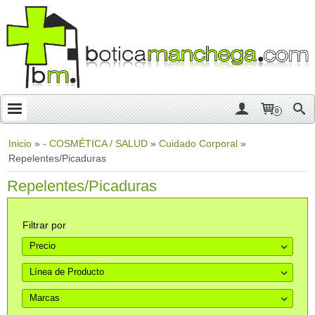
0
Inicio
»
- COSMÉTICA / SALUD
»
Cuidado Corporal
»
Repelentes/Picaduras
Repelentes/Picaduras
Filtrar por
Precio
Línea de Producto
Marcas