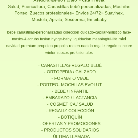
Salud, Puericultura, Canastillas bebé personalizadas, Mochilas
Porteo, Zuecos profesionales» Envíos 24/72» Suavinex,
Mustela, Apivita, Sesderma, Emeibaby
bebe
canastillas-personalizadas
coleccion
cuidado-capilar-holistico
face-
miel
masks-&-scrubs
fusion
hygge-baby
liquidacion
meaningful-life
premium
propoleo
propolis
recien-nacido
navidad
regaliz
regalo
suncare
winter
zuecos-profesionales
- CANASTILLAS-REGALO BEBÉ
- ORTOPEDIA / CALZADO
- FORMATO VIAJE
- PORTEO- MOCHILAS EVOLUT.
- BEBÉ / INFANTIL
- EMBARAZO / LACTANCIA
- COSMÉTICA / SALUD
- REGALIZ COLECCIÓN
- BOTIQUÍN
- OFERTAS Y PROMOCIONES
- PRODUCTOS SOLIDARIOS
- ÚLTIMA LLAMADA