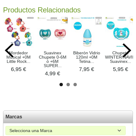
Productos Relacionados
Mordedor
Suavinex
Biberón Vidrio
Chupete
Musical +0M
Chupete 0-6M
120ml +0M
WINTER/NAVID
Little Rock...
ó +6M
Tetina...
Suavinex...
SUPER...
6,95 €
7,95 €
5,95 €
4,99 €
Marcas