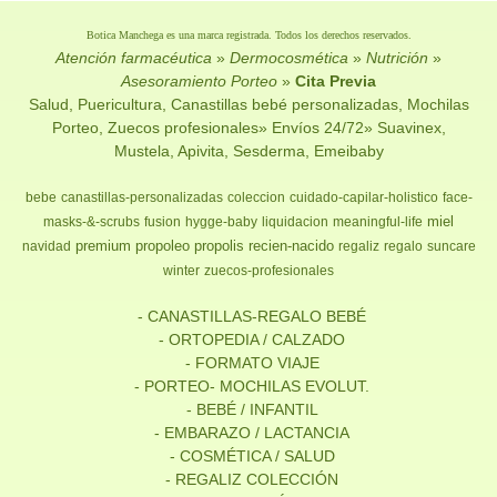
Botica Manchega es una marca registrada. Todos los derechos reservados.
Atención farmacéutica
»
Dermocosmética
»
Nutrición
»
Asesoramiento Porteo
»
Cita Previa
Salud, Puericultura, Canastillas bebé personalizadas, Mochilas
Porteo, Zuecos profesionales» Envíos 24/72» Suavinex,
Mustela, Apivita, Sesderma, Emeibaby
bebe
canastillas-personalizadas
coleccion
cuidado-capilar-holistico
face-
miel
masks-&-scrubs
fusion
hygge-baby
liquidacion
meaningful-life
premium
propoleo
propolis
recien-nacido
navidad
regaliz
regalo
suncare
winter
zuecos-profesionales
- CANASTILLAS-REGALO BEBÉ
- ORTOPEDIA / CALZADO
- FORMATO VIAJE
- PORTEO- MOCHILAS EVOLUT.
- BEBÉ / INFANTIL
- EMBARAZO / LACTANCIA
- COSMÉTICA / SALUD
- REGALIZ COLECCIÓN